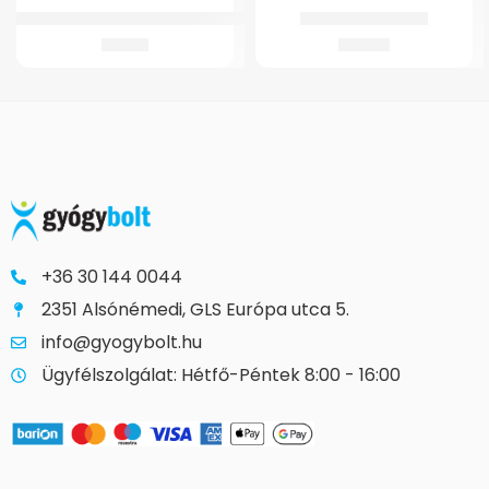
Botveg Gumi Gm4341/01 R Jarobothoz
GMed Brooks gyűrű
321
Ft
398
Ft
+36 30 144 0044
2351 Alsónémedi, GLS Európa utca 5.
info@gyogybolt.hu
Ügyfélszolgálat: Hétfő-Péntek 8:00 - 16:00