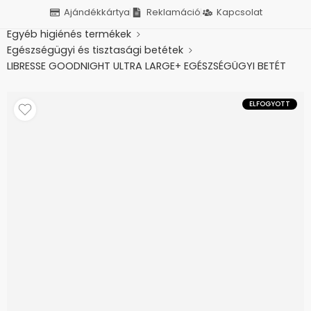
Ajándékkártya
Reklamáció
Kapcsolat
Kezdőlap
Higiénés segédeszközök
Egyéb higiénés termékek
Egészségügyi és tisztasági betétek
LIBRESSE GOODNIGHT ULTRA LARGE+ EGÉSZSÉGÜGYI BETÉT
WING 8X
ELFOGYOTT