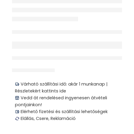
Elfogyott
érdeklődik jelenleg
Megosztás
Várható szállítási idő: akár 1 munkanap |
Részletekért kattints ide
Vedd át rendelésed ingyenesen átvételi
pontjainkon!
Elérhető fizetési és szállítási lehetőségek
Elállás, Csere, Reklamáció