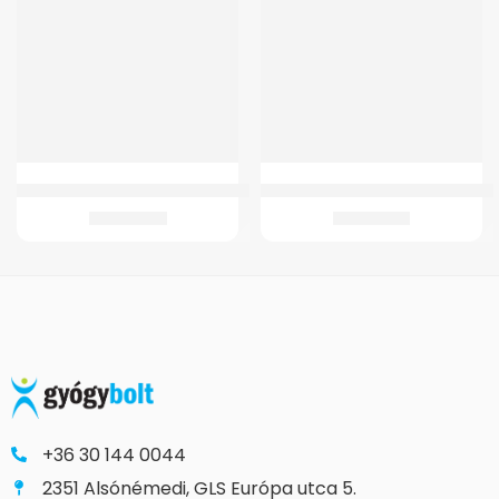
GM 4200 Kerekesszék (adapteres)
GMed KF-65K Beszélő felkaros vér
75.838
Ft
14.342
Ft
+36 30 144 0044
2351 Alsónémedi, GLS Európa utca 5.