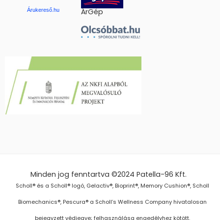
Árukereső.hu
ÁrGép
Minden jog fenntartva ©2024
Patella-96 Kft.
Scholl® és a Scholl® logó, Gelactiv®, Bioprint®, Memory Cushion®, Scholl
Biomechanics®, Pescura® a Scholl’s Wellness Company hivatalosan
bejegyzett védjegye; felhasználása engedélyhez kötött.