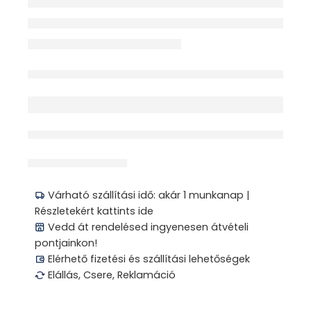
Elfogyott
érdeklődik jelenleg
Megosztás
Várható szállítási idő: akár 1 munkanap |
Részletekért kattints ide
Vedd át rendelésed ingyenesen átvételi
pontjainkon!
Elérhető fizetési és szállítási lehetőségek
Elállás, Csere, Reklamáció