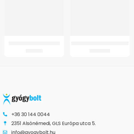
GMed Bambusz bokaszorító
GM 4300 Kerekesszék (normál)
1.457
Ft
87.528
Ft
+36 30 144 0044
2351 Alsónémedi, GLS Európa utca 5.
info@gyogybolt.hu