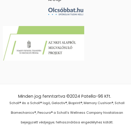
Minden jog fenntartva ©2024
Patella-96 Kft.
Scholl® és a Scholl® logó, Gelactiv®, Bioprint®, Memory Cushion®, Scholl
Biomechanics®, Pescura® a Scholl’s Wellness Company hivatalosan
bejegyzett védjegye; felhasználása engedélyhez kötött.