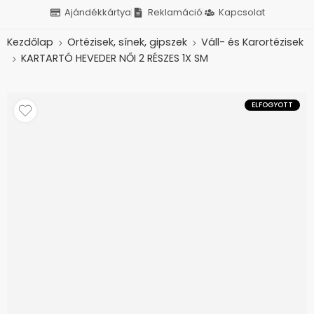
Ajándékkártya
Reklamáció
Kapcsolat
Kezdőlap
Ortézisek, sínek, gipszek
Váll- és Karortézisek
KARTARTÓ HEVEDER NŐI 2 RÉSZES 1X SM
ELFOGYOTT