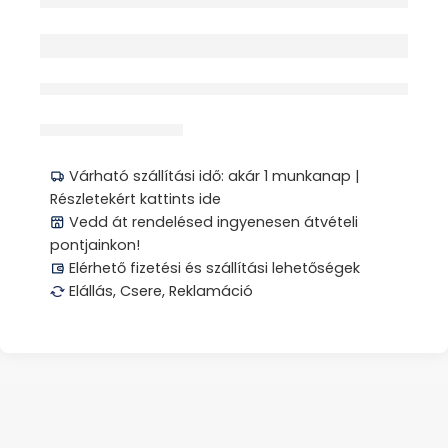
Elfogyott
érdeklődik jelenleg
Megosztás
Várható szállítási idő: akár 1 munkanap |
Részletekért kattints ide
Vedd át rendelésed ingyenesen átvételi
pontjainkon!
Elérhető fizetési és szállítási lehetőségek
Elállás, Csere, Reklamáció