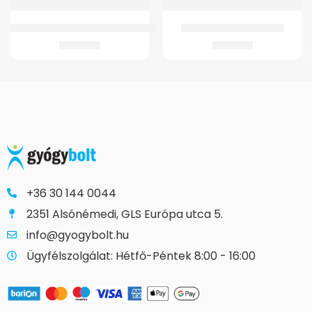
GMED 4344 JÁRÓBOT ANATÓMIAI FOGANTYÚS JOBBKEZES TELESZKÓPOS
GMed Szilikonos sarokék
2.937
Ft
3.142
Ft
+36 30 144 0044
2351 Alsónémedi, GLS Európa utca 5.
info@gyogybolt.hu
Ügyfélszolgálat: Hétfő-Péntek 8:00 - 16:00