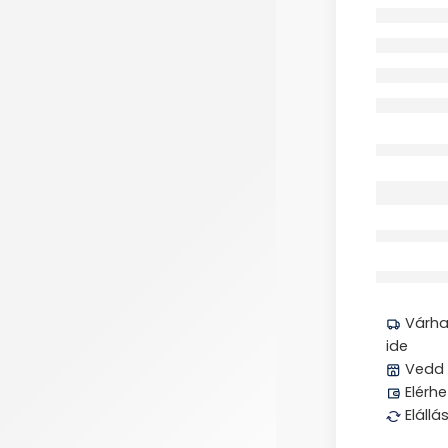
Elfogyott
Megos
Várhat
ide
Vedd 
Elérhe
Elállá