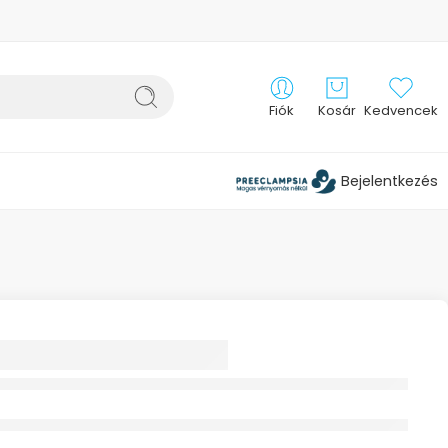
Fiók
Kosár
Kedvencek
Bejelentkezés
T KÖTSZER 10CM
 10X