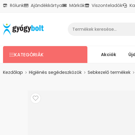
Rólunk
Ajándékkártya
Márkák
Viszonteladók
Ka
Ajándékkártya
Reklamáció
Kapcsolat
Akciók
Új
KATEGÓRIÁK
Kezdőlap
Higiénés segédeszközök
Sebkezelő termékek