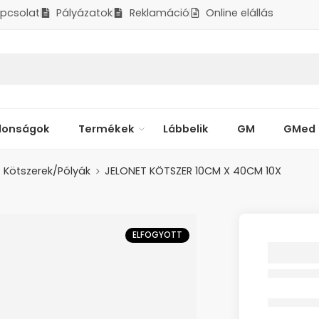
pcsolat
Pályázatok
Reklamáció
Online elállás
donságok
Termékek
Lábbelik
GM
GMed
Kötszerek/Pólyák
JELONET KÖTSZER 10CM X 40CM 10X
ELFOGYOTT
JELONE
X 40CM