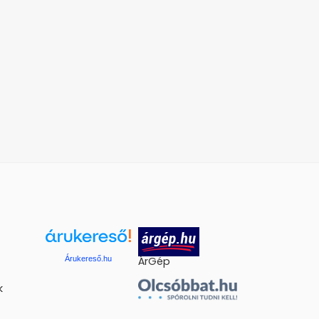
Árukereső.hu
ÁrGép
k