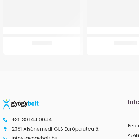
GMed DMT-4765 Digitális Flexibilis Világító Lázmérő
GM WC Magasító 10 cm – 
1.986
Ft
13.245
Ft
Inf
+36 30 144 0044
Fize
2351 Alsónémedi, GLS Európa utca 5.
Száll
info@gyogybolt.hu