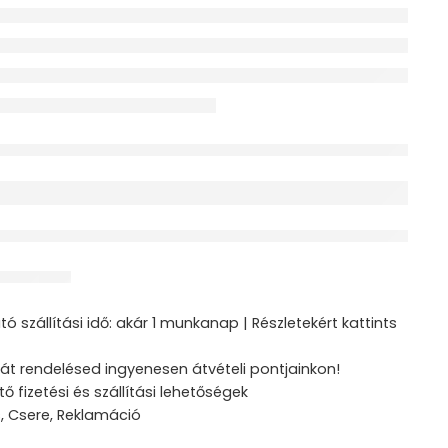
érdeklődik jelenleg
ztás
ó szállítási idő: akár 1 munkanap | Részletekért kattints
át rendelésed ingyenesen átvételi pontjainkon!
tő fizetési és szállítási lehetőségek
s, Csere, Reklamáció