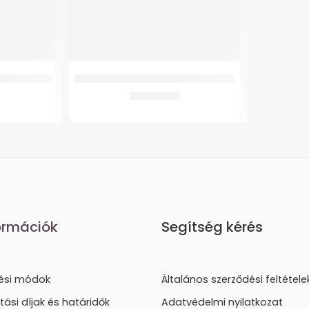
fedél nélkül
GM-B11 Ágyék-keresztcsonti ortézis
12.592
Ft
ormációk
Segítség kérés
tési módok
Általános szerződési feltétele
ítási díjak és határidők
Adatvédelmi nyilatkozat