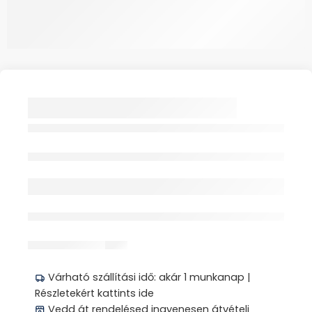
BENNY PAD
FÜRDŐKÁDBA 69CM
KAPASZKODÓVAL 1X
Elfogyott
érdeklődik jelenleg
Megosztás
Várható szállítási idő: akár 1 munkanap |
Részletekért kattints ide
Vedd át rendelésed ingyenesen átvételi