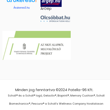
Árukereső.hu
ÁrGép
Minden jog fenntartva ©2024
Patella-96 Kft.
Scholl® és a Scholl® logó, Gelactiv®, Bioprint®, Memory Cushion®, Scholl
Biomechanics®, Pescura® a Scholl’s Wellness Company hivatalosan