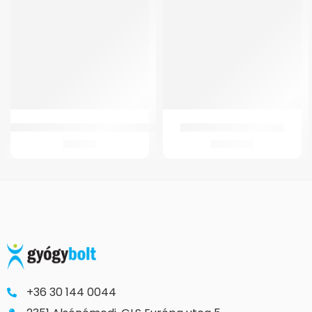
Botvéggumi GMed 4345 Trusty Cane járóbothoz
GM 10 Férfi hasi sérvkötő
470
Ft
8.900
Ft
+36 30 144 0044