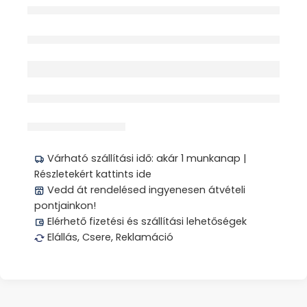
OMRON
Elfogyott
érdeklődik jelenleg
Megosztás
Várható szállítási idő: akár 1 munkanap |
Részletekért kattints ide
Vedd át rendelésed ingyenesen átvételi
pontjainkon!
Elérhető fizetési és szállítási lehetőségek
Elállás, Csere, Reklamáció