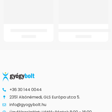
GMed Lw16102 Pedálgép
GM-B11 Ágyék-keresztcsonti ortézi
9.552
Ft
12.567
Ft
+36 30 144 0044
2351 Alsónémedi, GLS Európa utca 5.
info@gyogybolt.hu