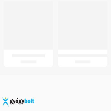
GM 4259 Acél Rollátor
Ultrasonic Ultrahangos inhalátor
31.416
Ft
21.281
Ft