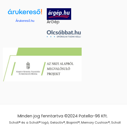
Árukereső.hu
ÁrGép
Minden jog fenntartva ©2024
Patella-96 Kft.
Scholl® és a Scholl® logó, Gelactiv®, Bioprint®, Memory Cushion®, Scholl