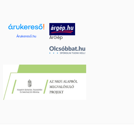
Árukereső.hu
ÁrGép