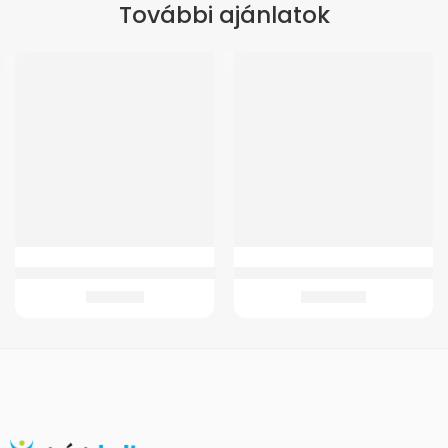
További ajánlatok
Comfort kényelmi könyökmankó
GMed Lw16103 Digitális Pedálgép
4.189
Ft
13.776
Ft