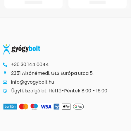
2.894
Ft
1.577
Ft
+36 30 144 0044
2351 Alsónémedi, GLS Európa utca 5.
info@gyogybolt.hu
Ügyfélszolgálat: Hétfő-Péntek 8:00 - 16:00