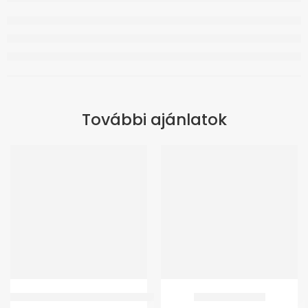
További ajánlatok
GMed DMT-4335 Digitális Flexibilis Lázmérő
GMed Lábujjvédő