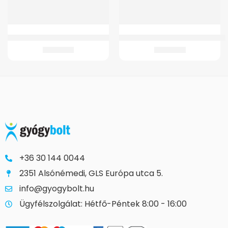
Vödör GM 4021/G Szobai Wc-hez
GMed 1471 Összecsukható zuhanyz
2.485
Ft
11.895
Ft
+36 30 144 0044
2351 Alsónémedi, GLS Európa utca 5.
info@gyogybolt.hu
Ügyfélszolgálat: Hétfő-Péntek 8:00 - 16:00