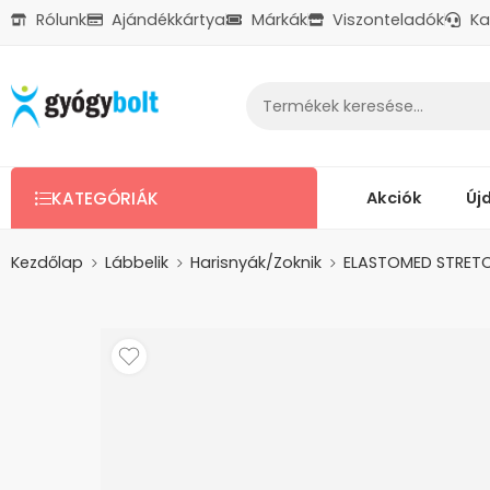
Rólunk
Ajándékkártya
Márkák
Viszonteladók
Ka
Ajándékkártya
Reklamáció
Kapcsolat
Akciók
Új
KATEGÓRIÁK
Kezdőlap
Lábbelik
Harisnyák/Zoknik
ELASTOMED STRETC