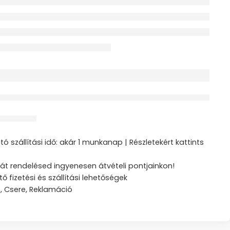
érdeklődik jelenleg
ztás
ó szállítási idő: akár 1 munkanap | Részletekért kattints
át rendelésed ingyenesen átvételi pontjainkon!
tő fizetési és szállítási lehetőségek
s, Csere, Reklamáció