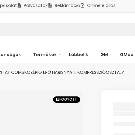
pcsolat
Pályázatok
Reklamáció
Online elállás
donságok
Termékek
Lábbelik
GM
GMed
H AF COMBKÖZÉPIG ÉRŐ HARISNYA II. KOMPRESSZIÓOSZTÁLY
ELFOGYOTT
ELAST
AF COM
HARISNY
KOMPR