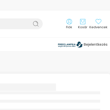
Fiók
Kosár
Kedvencek
Bejelentkezés
OMED STRETCH
BKÖZÉPIG ÉRŐ
A II.
ESSZIÓOSZTÁLY