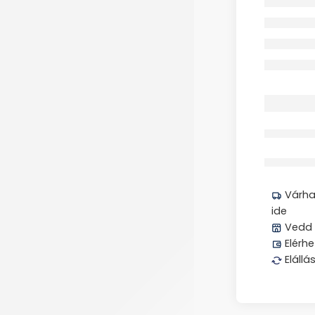
Megos
Várhat
ide
Vedd 
Elérhe
Elállá