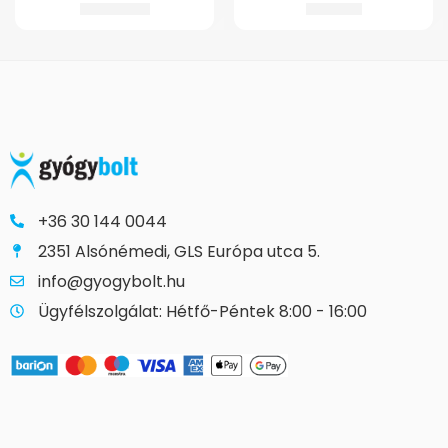
20.037
Ft
2.851
Ft
+36 30 144 0044
2351 Alsónémedi, GLS Európa utca 5.
info@gyogybolt.hu
Ügyfélszolgálat: Hétfő-Péntek 8:00 - 16:00