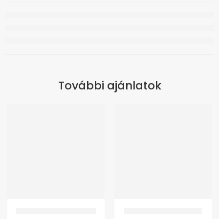
További ajánlatok
GM-K10 Térdortézis fekete
GMed Prémium talpbetét