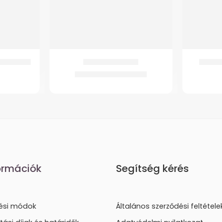
nyökmankó
GM 4341 Járóbot
GM 426
2.704
Ft
–
3.407
Ft
ormációk
Segítség kérés
tési módok
Általános szerződési feltétele