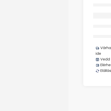
Elfogyott
Megos
Várhat
ide
Vedd 
Elérhe
Elállá