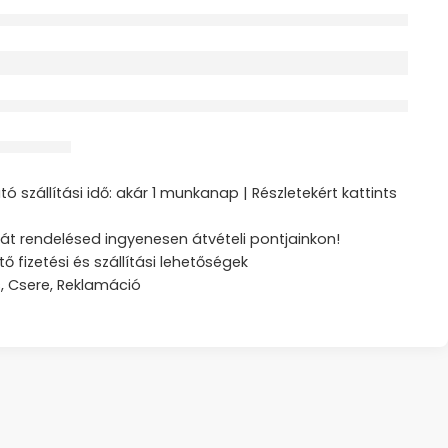
érdeklődik jelenleg
ztás
ó szállítási idő: akár 1 munkanap | Részletekért kattints
át rendelésed ingyenesen átvételi pontjainkon!
tő fizetési és szállítási lehetőségek
s, Csere, Reklamáció