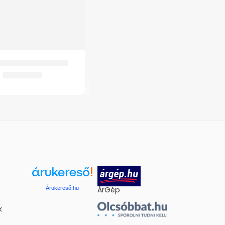
0 Alumínium rollátor
37.940
Ft
Árukereső.hu
ÁrGép
k