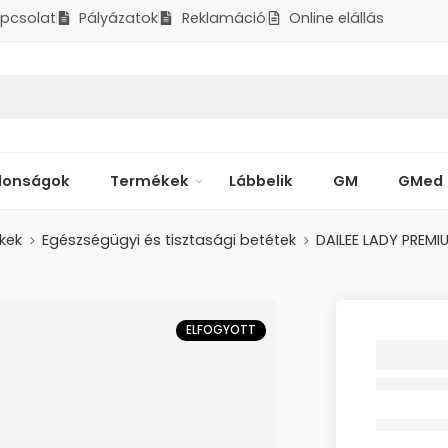
pcsolat
Pályázatok
Reklamáció
Online elállás
donságok
Termékek
Lábbelik
GM
GMed
kek
Egészségügyi és tisztasági betétek
DAILEE LADY PREMI
ELFOGYOTT
DAILEE
SLIM I
BETÉT 
28X