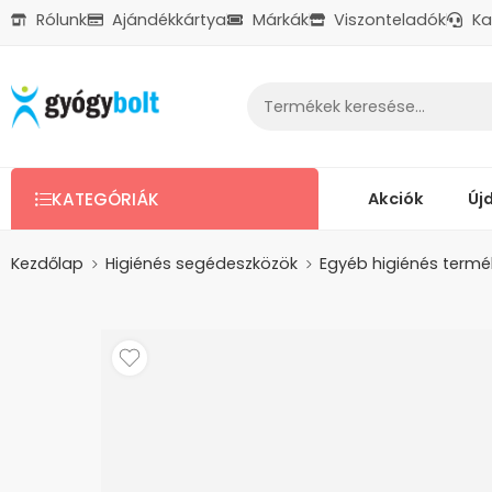
Rólunk
Ajándékkártya
Márkák
Viszonteladók
Ka
Ajándékkártya
Reklamáció
Kapcsolat
Akciók
Új
KATEGÓRIÁK
Kezdőlap
Higiénés segédeszközök
Egyéb higiénés termé