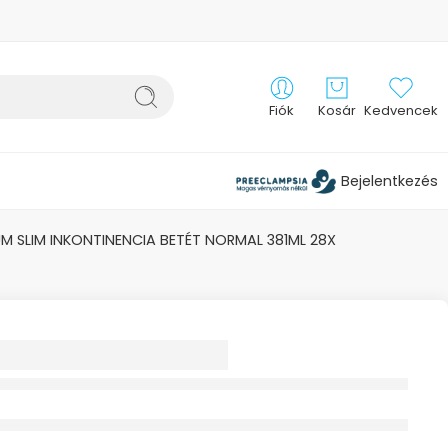
Fiók
Kosár
Kedvencek
Bejelentkezés
UM SLIM INKONTINENCIA BETÉT NORMAL 381ML 28X
 LADY PREMIUM
NKONTINENCIA
NORMAL 381ML