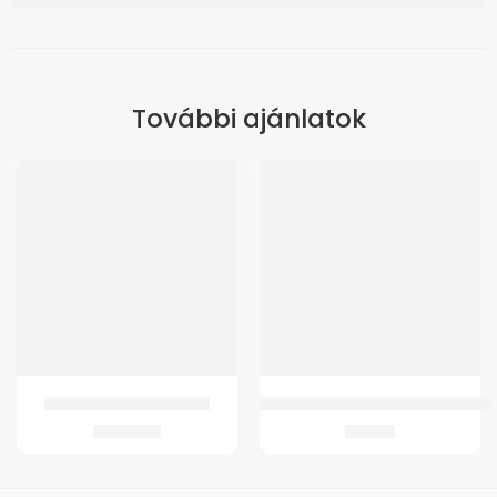
További ajánlatok
ÚJ
GM 10 Férfi hasi sérvkötő
Csatlakozó+Gyógyszertartály GMe
8.900
Ft
756
Ft