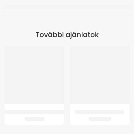
További ajánlatok
Ultrasonic Ultrahangos inhalátor
GMed Ágyasztal Dönthető
21.281
Ft
24.643
Ft