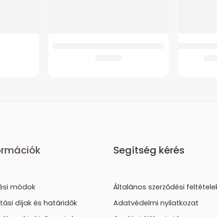
Botvéggumi GM 4263 Járókerethez
GM 4310 Eg
405
Ft
2.
ormációk
Segítség kérés
tési módok
Általános szerződési feltétele
ítási díjak és határidők
Adatvédelmi nyilatkozat