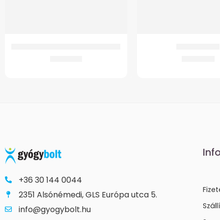
Safe Walk kényelmi könyökmankó
GM Walker Fix
5.273
Ft
21.831
Ft
Inf
+36 30 144 0044
Fize
2351 Alsónémedi, GLS Európa utca 5.
Száll
info@gyogybolt.hu