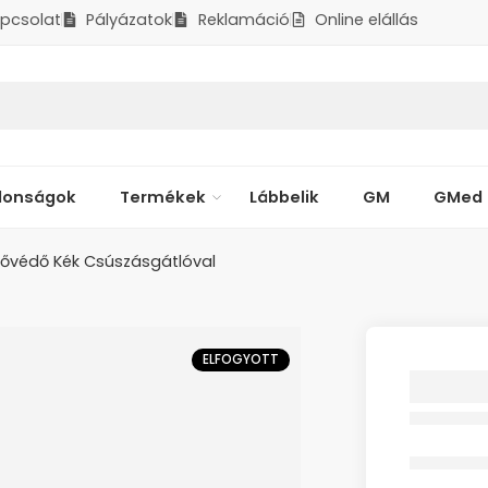
pcsolat
Pályázatok
Reklamáció
Online elállás
donságok
Termékek
Lábbelik
GM
GMed
ővédő Kék Csúszásgátlóval
ELFOGYOTT
Cipővé
Csúszá