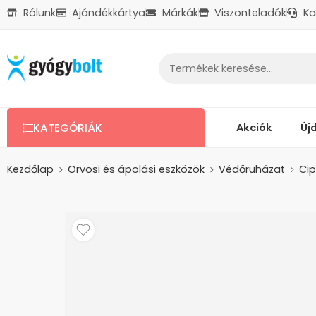
Rólunk
Ajándékkártya
Márkák
Viszonteladók
Ka
Ajándékkártya
Reklamáció
Kapcsolat
Akciók
Új
KATEGÓRIÁK
Kezdőlap
Orvosi és ápolási eszközök
Védőruházat
Cip