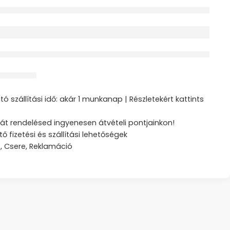
érdeklődik jelenleg
ztás
ó szállítási idő: akár 1 munkanap | Részletekért kattints
át rendelésed ingyenesen átvételi pontjainkon!
tő fizetési és szállítási lehetőségek
s, Csere, Reklamáció