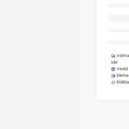
Elfogyott
Megos
Várhat
ide
Vedd 
Elérhe
Elállá