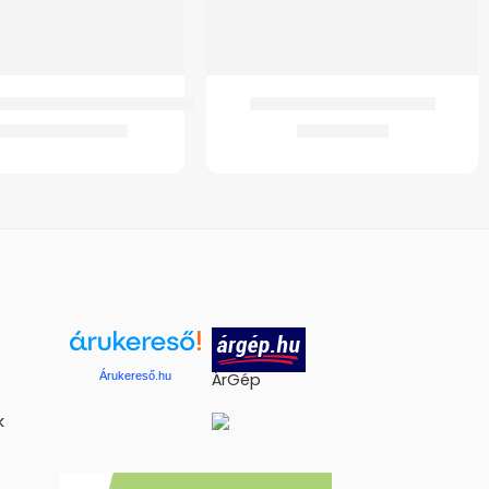
yenes fürdőkád kapaszkodó
W4025 Elektromos Moped
867
Ft
–
5.502
Ft
635.518
Ft
Árukereső.hu
ÁrGép
k