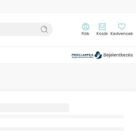
Fiók
Kosár
Kedvencek
Bejelentkezés
dő Kék
sgátlóval