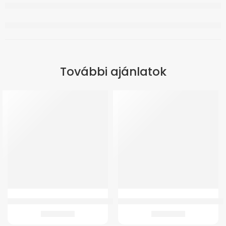
További ajánlatok
GM 2 WC Magasító 11 cm – fedél nélkül
GM 2 WC Magasító 15 cm – fedél né
13.245
Ft
13.980
Ft