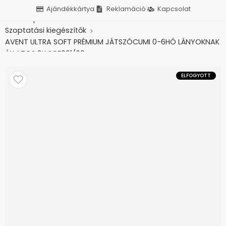
Ajándékkártya
Reklamáció
Kapcsolat
Kezdőlap
Baba-mama termékek
Szoptatási kiegészítők
AVENT ULTRA SOFT PRÉMIUM JÁTSZÓCUMI 0-6HÓ LÁNYOKNAK
ÁLLATOS 2X SCF091/09
ELFOGYOTT