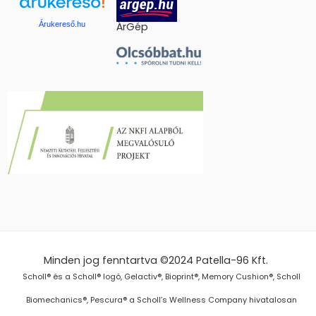
Árukereső.hu
ÁrGép
Minden jog fenntartva ©2024
Patella-96 Kft.
Scholl® és a Scholl® logó, Gelactiv®, Bioprint®, Memory Cushion®, Scholl
Biomechanics®, Pescura® a Scholl’s Wellness Company hivatalosan