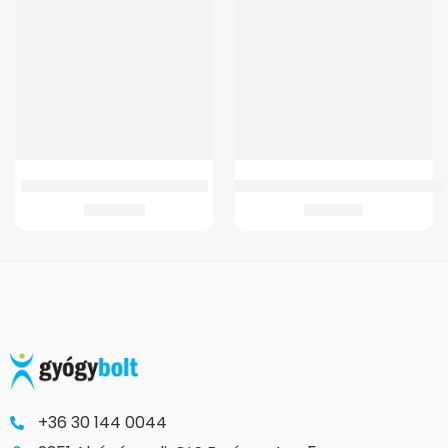
GMed Szilikonos Könyökszorító
Oxigen Koncentrator 02 Maszk+Cs
4.352
Ft
2.365
Ft
+36 30 144 0044