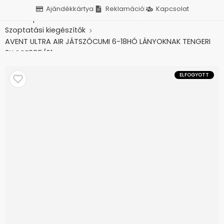
Ajándékkártya
Reklamáció
Kapcsolat
Kezdőlap
Baba-mama termékek
Szoptatási kiegészítők
AVENT ULTRA AIR JÁTSZÓCUMI 6-18HÓ LÁNYOKNAK TENGERI
2X SCF085/61
ELFOGYOTT