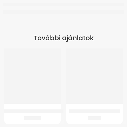
További ajánlatok
Gmed 4343 Járóbot Anatómiai Fogantyúval
Oxigen Koncentrator 8F Szuro
3.288
Ft
690
Ft