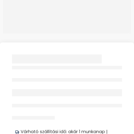
ZETUVIT SEBPÁRNA
20CM X 40CM STERIL
5X
Elfogyott
érdeklődik jelenleg
Megosztás
Várható szállítási idő: akár 1 munkanap |