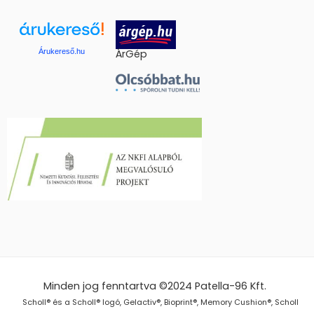
Árukereső.hu
ÁrGép
Minden jog fenntartva ©2024
Patella-96 Kft.
Scholl® és a Scholl® logó, Gelactiv®, Bioprint®, Memory Cushion®, Scholl