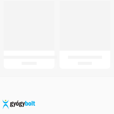
Oxigen Koncentrator 02 Maszk+Csatlakozo
GMed Bütyöktávtartó
2.365
Ft
1.652
Ft