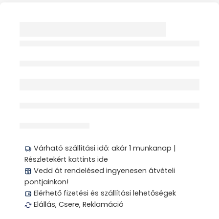
WHITNEYPHARMA
SZETT FOGFEHÉRÍTŐ
3X 3ML
Elfogyott
érdeklődik jelenleg
Megosztás
Várható szállítási idő: akár 1 munkanap |
Részletekért kattints ide
Vedd át rendelésed ingyenesen átvételi
pontjainkon!
Elérhető fizetési és szállítási lehetőségek
Elállás, Csere, Reklamáció