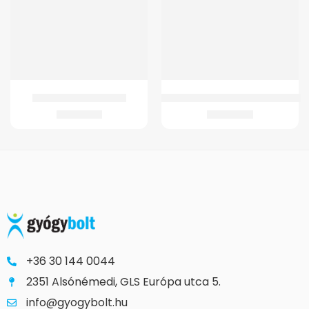
GM 4021 Fix szobai WC
GM WC Magasító 15 cm – fedéllel
27.471
Ft
13.245
Ft
+36 30 144 0044
2351 Alsónémedi, GLS Európa utca 5.
info@gyogybolt.hu