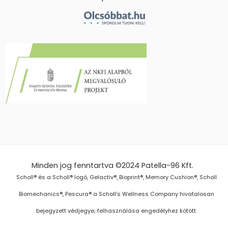
Minden jog fenntartva ©2024
Patella-96 Kft.
Scholl® és a Scholl® logó, Gelactiv®, Bioprint®, Memory Cushion®, Scholl
Biomechanics®, Pescura® a Scholl’s Wellness Company hivatalosan
bejegyzett védjegye; felhasználása engedélyhez kötött.