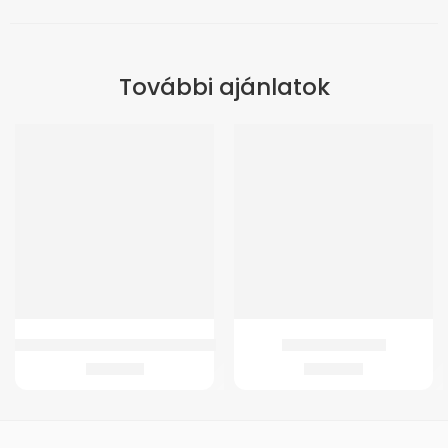
További ajánlatok
GMed 4345 Trusty Cane Járóbot
GMed Kádfellépő
6.622
Ft
6.650
Ft