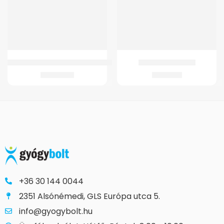
GM 4264 Összecsukható, lépegető járókeret
GM-K8 Térdortézis
13.780
Ft
8.022
Ft
+36 30 144 0044
2351 Alsónémedi, GLS Európa utca 5.
info@gyogybolt.hu