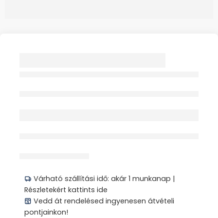
MILLIOMOS
SMILEMAKERS
VIBRÁTOR 1X
Elfogyott
érdeklődik jelenleg
Megosztás
Várható szállítási idő: akár 1 munkanap |
Részletekért kattints ide
Vedd át rendelésed ingyenesen átvételi
pontjainkon!