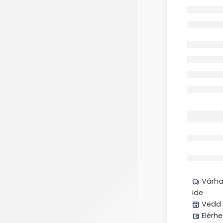
Megos
Várhat
ide
Vedd 
Elérhe