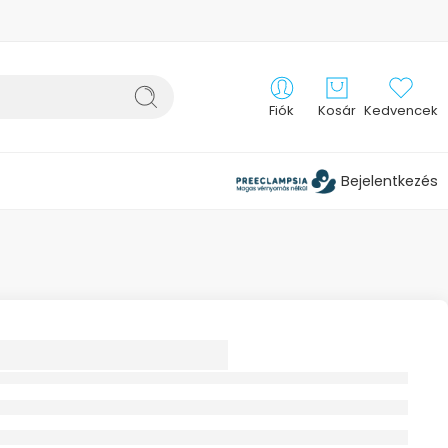
Fiók
Kosár
Kedvencek
Bejelentkezés
OX TŰGYŰJTŐ