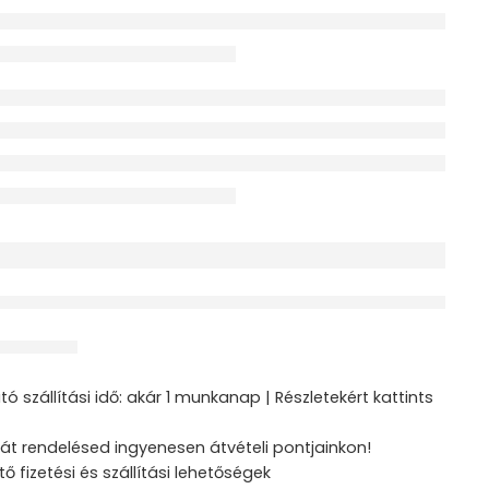
érdeklődik jelenleg
ztás
ó szállítási idő: akár 1 munkanap | Részletekért kattints
át rendelésed ingyenesen átvételi pontjainkon!
tő fizetési és szállítási lehetőségek