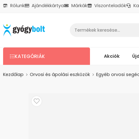
Rólunk
Ajándékkártya
Márkák
Viszonteladók
Ka
Ajándékkártya
Reklamáció
Kapcsolat
Akciók
Új
KATEGÓRIÁK
Kezdőlap
Orvosi és ápolási eszközök
Egyéb orvosi segé