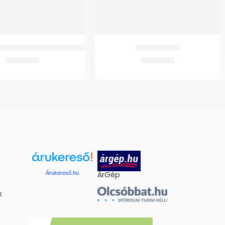
utomata felkaros vérnyomásmérő
GM Walker Fix
8.703
Ft
21.831
Ft
Árukereső.hu
ÁrGép
k