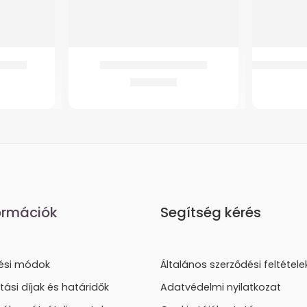
pbetét
GMed Vágható tépőzár
GMed 126 A
4.030
Ft
ormációk
Segítség kérés
tési módok
Általános szerződési feltétele
ítási díjak és határidők
Adatvédelmi nyilatkozat