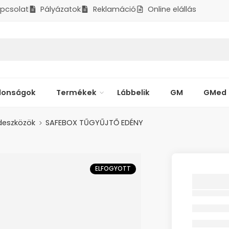
pcsolat
Pályázatok
Reklamáció
Online elállás
donságok
Termékek
Lábbelik
GM
GMed
deszközök
SAFEBOX TŰGYŰJTŐ EDÉNY
ELFOGYOTT
SAFEB
EDÉNY