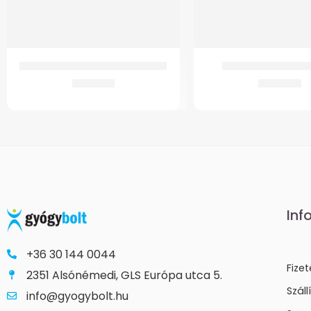
GMed Izolációs köpeny Izolációs
GMed Prémium tal
2.761
Ft
2.851
Ft
Inf
+36 30 144 0044
Fize
2351 Alsónémedi, GLS Európa utca 5.
Száll
info@gyogybolt.hu