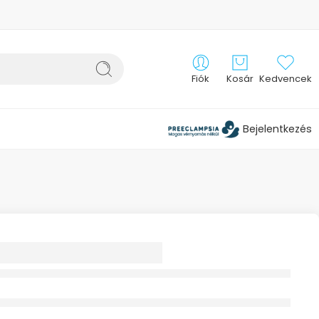
Fiók
Kosár
Kedvencek
Bejelentkezés
ERMAL NATURAL
ESTÁPOLÓ
DŐI 250ML