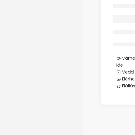
Elfogyott
Megos
Várhat
ide
Vedd 
Elérhe
Elállá