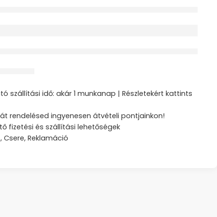
érdeklődik jelenleg
ztás
ó szállítási idő: akár 1 munkanap | Részletekért kattints
át rendelésed ingyenesen átvételi pontjainkon!
tő fizetési és szállítási lehetőségek
s, Csere, Reklamáció