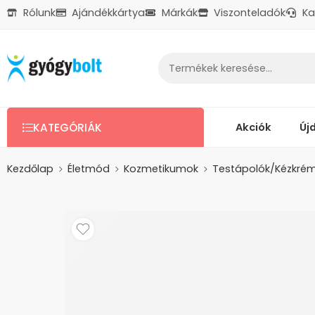
Rólunk
Ajándékkártya
Márkák
Viszonteladók
Ka
Ajándékkártya
Reklamáció
Kapcsolat
Akciók
Új
KATEGÓRIÁK
Kezdőlap
Életmód
Kozmetikumok
Testápolók/Kézkré