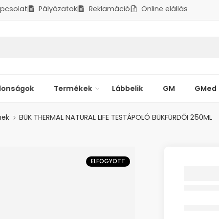
pcsolat
Pályázatok
Reklamáció
Online elállás
donságok
Termékek
Lábbelik
GM
GMed
mek
BÜK THERMAL NATURAL LIFE TESTÁPOLÓ BÜKFÜRDŐI 250ML
ELFOGYOTT
BÜK TH
LIFE T
BÜKFÜR