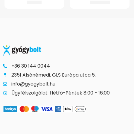
470
Ft
13.245
Ft
+36 30 144 0044
2351 Alsónémedi, GLS Európa utca 5.
info@gyogybolt.hu
Ügyfélszolgálat: Hétfő-Péntek 8:00 - 16:00