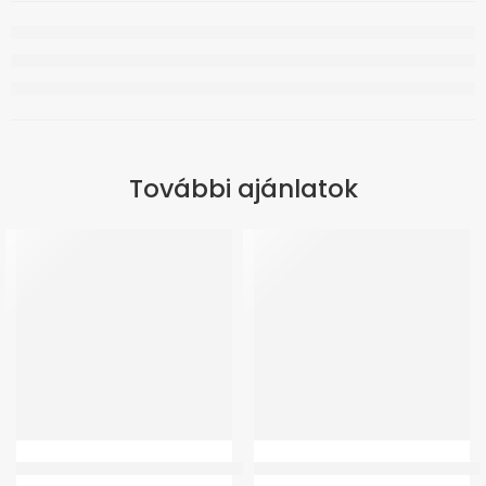
További ajánlatok
Botvéggumi GMed 4345 Trusty Cane járóbothoz
GM 2 WC Magasító 11 cm – fedél né