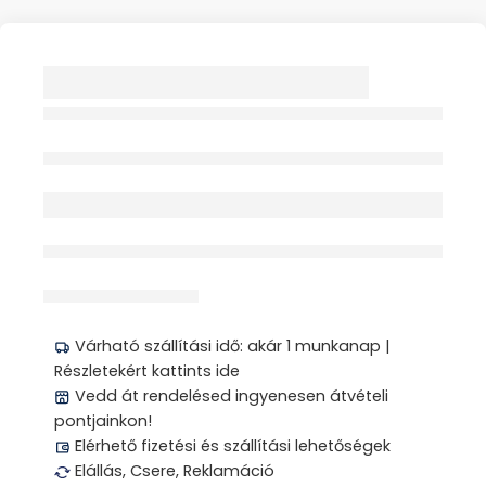
TENSEL ELEKTROMOS
STIMULÁLÓ 1X ME
2006
Elfogyott
érdeklődik jelenleg
Megosztás
Várható szállítási idő: akár 1 munkanap |
Részletekért kattints ide
Vedd át rendelésed ingyenesen átvételi
pontjainkon!
Elérhető fizetési és szállítási lehetőségek
Elállás, Csere, Reklamáció