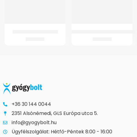
GMed Lady Feet sarokék
GMed Szilikonos talpbetét haránt
3.580
Ft
5.043
Ft
+36 30 144 0044
2351 Alsónémedi, GLS Európa utca 5.
info@gyogybolt.hu
Ügyfélszolgálat: Hétfő-Péntek 8:00 - 16:00