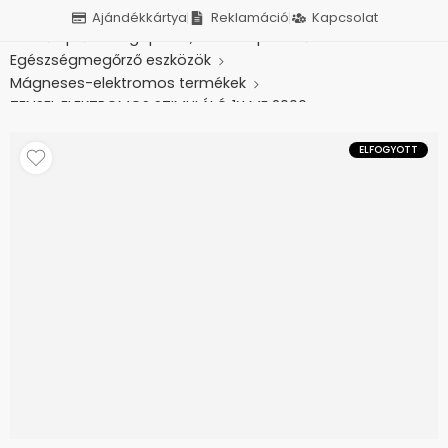
Ajándékkártya
Reklamáció
Kapcsolat
Kezdőlap
Betegápolás, otthonápolás
Egészségmegőrző eszközök
Mágneses-elektromos termékek
TENSEL ELEKTROMOS STIMULÁLÓ 1X ME 2006
ELFOGYOTT