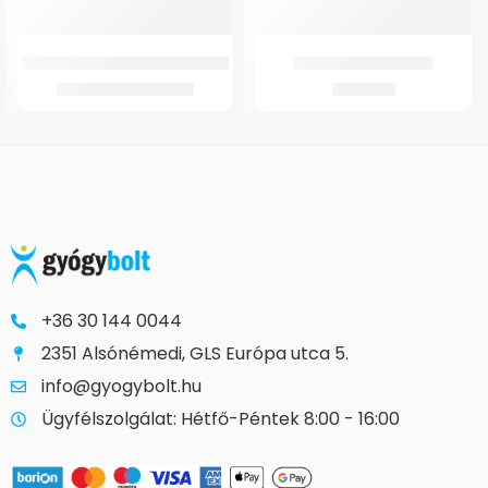
GM Antidecubitus Betegalátét
GMed Béka ujjrögzítő
2.177
Ft
–
4.906
Ft
1.243
Ft
+36 30 144 0044
2351 Alsónémedi, GLS Európa utca 5.
info@gyogybolt.hu
Ügyfélszolgálat: Hétfő-Péntek 8:00 - 16:00