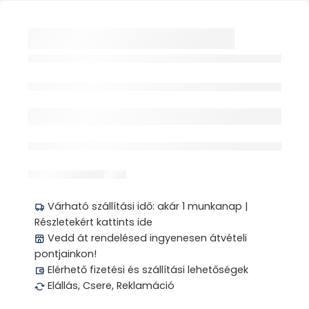
TÉLI VARÁZS
GYÜMÖLCSTEA
FEKETERIBIZLI 20X
Elfogyott
FILTERES HERBÁRIA
érdeklődik jelenleg
Megosztás
Várható szállítási idő: akár 1 munkanap |
Részletekért kattints ide
Vedd át rendelésed ingyenesen átvételi
pontjainkon!
Elérhető fizetési és szállítási lehetőségek
Elállás, Csere, Reklamáció