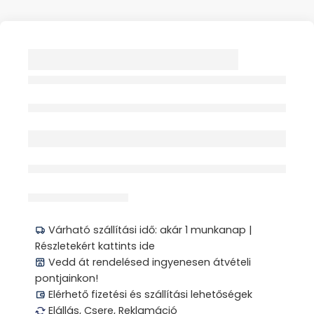
TAPADÓKORONG
MŰANYAG BETÉT
CIPŐBE
Elfogyott
HELYEZÉSÉHEZ 2X
érdeklődik jelenleg
Megosztás
Várható szállítási idő: akár 1 munkanap |
Részletekért kattints ide
Vedd át rendelésed ingyenesen átvételi
pontjainkon!
Elérhető fizetési és szállítási lehetőségek
Elállás, Csere, Reklamáció