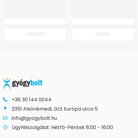
GM 4321 Kifordítható fürdőkád ülőke
Botvéggumi GM 4262 Fix járókeret
27.661
Ft
470
Ft
+36 30 144 0044
2351 Alsónémedi, GLS Európa utca 5.
info@gyogybolt.hu
Ügyfélszolgálat: Hétfő-Péntek 8:00 - 16:00