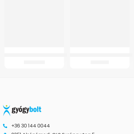
GM 4300 Kerekesszék (adapteres)
Wc Ülőke GM 4021 Gördülő Szobai
90.378
Ft
9.432
Ft
+36 30 144 0044