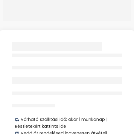
SZÁLKACSIPESZ 1X
Elfogyott
érdeklődik jelenleg
Megosztás
Várható szállítási idő: akár 1 munkanap |
Részletekért kattints ide
Vedd át rendelésed ingyenesen átvételi