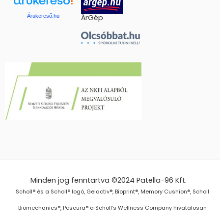
Árukereső.hu
ÁrGép
Minden jog fenntartva ©2024
Patella-96 Kft.
Scholl® és a Scholl® logó, Gelactiv®, Bioprint®, Memory Cushion®, Scholl
Biomechanics®, Pescura® a Scholl’s Wellness Company hivatalosan