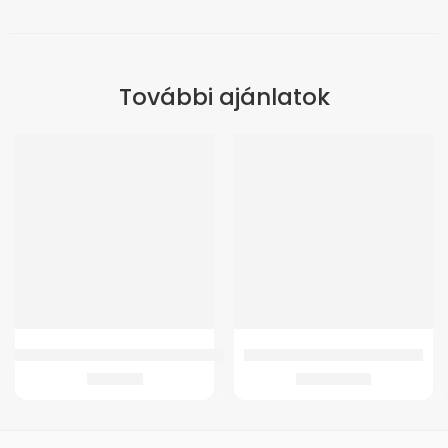
További ajánlatok
GMed YK-BPA2 Felkaros vérnyomásmérő
WT-M4BE Elektromos moped
8.661
Ft
635.518
Ft