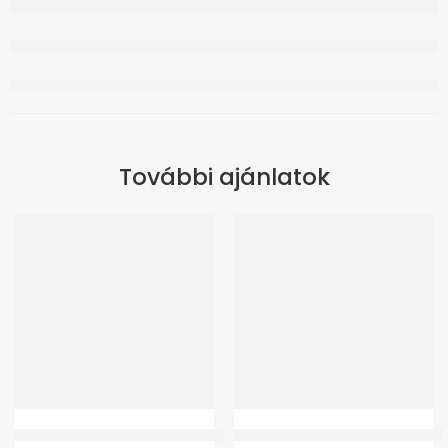
További ajánlatok
Wp4010 Elektromos belteri kerekesszék
GMed BPCB0A-3H Automata felka