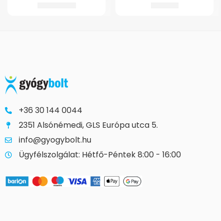
557.530
Ft
8.661
Ft
+36 30 144 0044
2351 Alsónémedi, GLS Európa utca 5.
info@gyogybolt.hu
Ügyfélszolgálat: Hétfő-Péntek 8:00 - 16:00