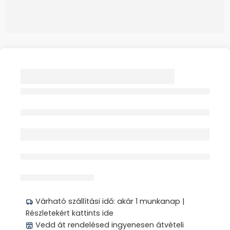
SPORT CSUKLÓPÁNT
UNI 1X THUASNE
Elfogyott
érdeklődik jelenleg
Megosztás
Várható szállítási idő: akár 1 munkanap |
Részletekért kattints ide
Vedd át rendelésed ingyenesen átvételi