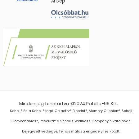
ÁrGép
Minden jog fenntartva ©2024
Patella-96 Kft.
Scholl® és a Scholl® logó, Gelactiv®, Bioprint®, Memory Cushion®, Scholl
Biomechanics®, Pescura® a Scholl’s Wellness Company hivatalosan
bejegyzett védjegye; felhasználása engedélyhez kötött.