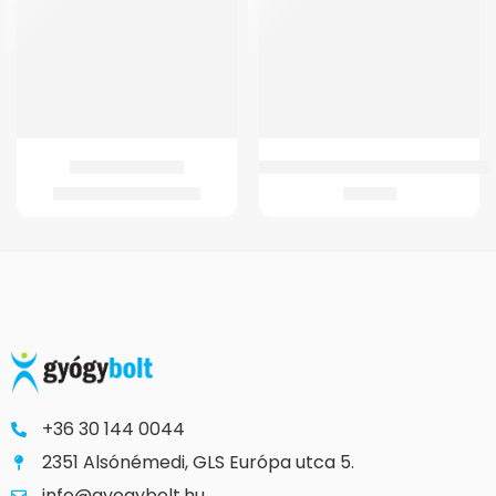
GM 4341 Járóbot
Botvéggumi GM 4263 Járókerethe
2.704
Ft
–
3.407
Ft
405
Ft
+36 30 144 0044
2351 Alsónémedi, GLS Európa utca 5.
info@gyogybolt.hu