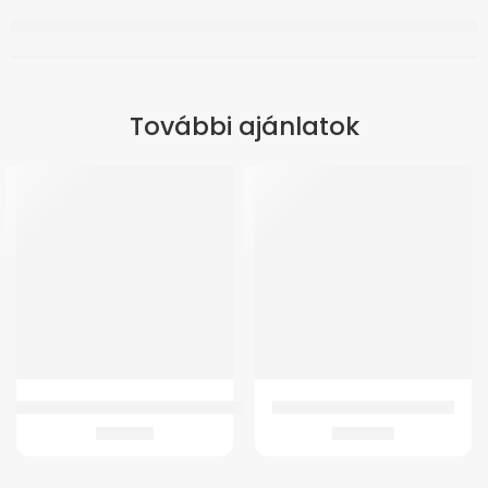
További ajánlatok
GMed DMT-4132 Digitális Rigid (merev) Lázmérő
GMed Bambusz térdszorító
1.021
Ft
1.457
Ft