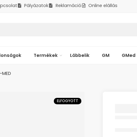
pcsolat
Pályázatok
Reklamáció
Online elállás
donságok
Termékek
Lábbelik
GM
GMed
R-MED
ELFOGYOTT
SOFT B
MED