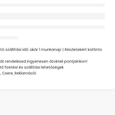
érdeklődik jelenleg
ztás
ó szállítási idő: akár 1 munkanap | Részletekért kattints
át rendelésed ingyenesen átvételi pontjainkon!
tő fizetési és szállítási lehetőségek
s, Csere, Reklamáció