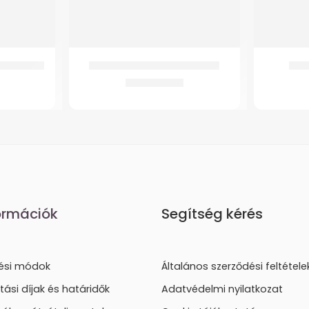
ai Wc-hez
WT-M4BE Elektromos moped
GMed
635.518
Ft
ormációk
Segítség kérés
tési módok
Általános szerződési feltétele
ítási díjak és határidők
Adatvédelmi nyilatkozat