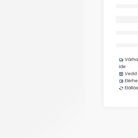
Elfogyott
Megos
Várhat
ide
Vedd 
Elérhe
Elállá