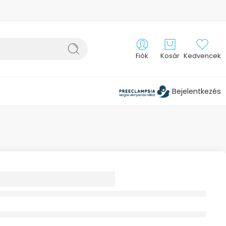
Fiók
Kosár
Kedvencek
Bejelentkezés
ALL 23CM 1X R-