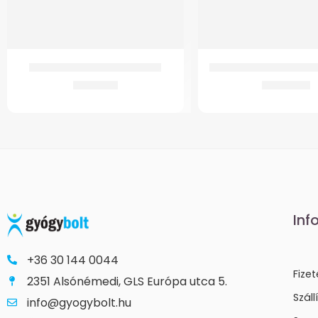
GMed 4342 Világító Járóbot
Vödör GM 4021/G Szob
4.671
Ft
2.485
Ft
Inf
+36 30 144 0044
Fize
2351 Alsónémedi, GLS Európa utca 5.
Száll
info@gyogybolt.hu