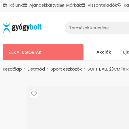
Rólunk
Ajándékkártya
Márkák
Viszonteladók
Ka
Ajándékkártya
Reklamáció
Kapcsolat
Akciók
Új
KATEGÓRIÁK
Kezdőlap
Életmód
Sport eszközök
SOFT BALL 23CM 1X 