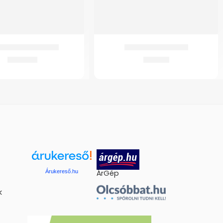
 Lábujjelválasztó
GMed Fülfecskendő
1.377
Ft
876
Ft
Árukereső.hu
ÁrGép
k