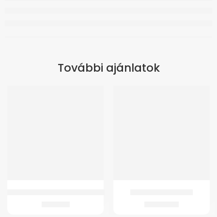
További ajánlatok
Comfort kényelmi könyökmankó
GM 4258 Acél rollátor
4.189
Ft
34.899
Ft