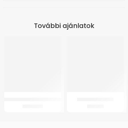
További ajánlatok
ÚJ
GM 4200 Kerekesszék (kivehető-adapteres)
GMed Béka ujjrögzítő
90.450
Ft
1.243
Ft