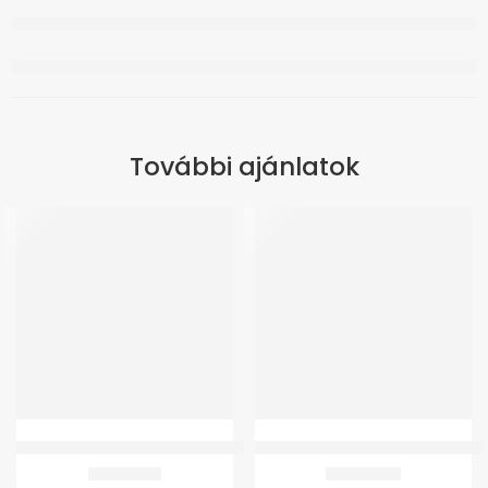
További ajánlatok
Kompresszor GM Antidecubitus matrachoz
GMed KF-65K Beszélő felkaros vér
13.930
Ft
14.342
Ft