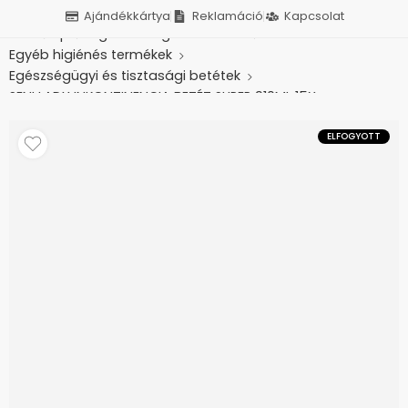
Ajándékkártya
Reklamáció
Kapcsolat
Kezdőlap
Higiénés segédeszközök
Egyéb higiénés termékek
Egészségügyi és tisztasági betétek
SENI LADY INKONTINENCIA BETÉT SUPER 910ML 15X
ELFOGYOTT