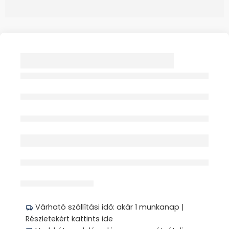
SENI LADY
INKONTINENCIA
BETÉT SUPER 910ML
15X
Elfogyott
érdeklődik jelenleg
Megosztás
Várható szállítási idő: akár 1 munkanap |
Részletekért kattints ide