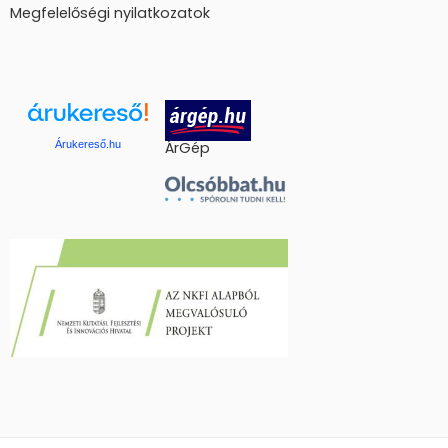
Megfelelőségi nyilatkozatok
Árukereső.hu
ÁrGép