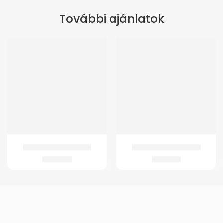
További ajánlatok
GMed Körtefecskendő
GMed Jégtömlő 23 cm
2.263
Ft
1.303
Ft