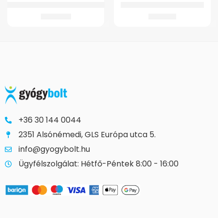
Ultrasonic Ultrahangos inhalátor
GMed Bambusz bokaszorító
21.281
Ft
1.457
Ft
+36 30 144 0044
2351 Alsónémedi, GLS Európa utca 5.
info@gyogybolt.hu
Ügyfélszolgálat: Hétfő-Péntek 8:00 - 16:00