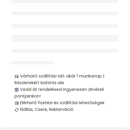
TÖRLŐKENDŐ
NEDVES 80X
Elfogyott
érdeklődik jelenleg
Megosztás
Várható szállítási idő: akár 1 munkanap |
Részletekért kattints ide
Vedd át rendelésed ingyenesen átvételi
pontjainkon!
Elérhető fizetési és szállítási lehetőségek
Elállás, Csere, Reklamáció