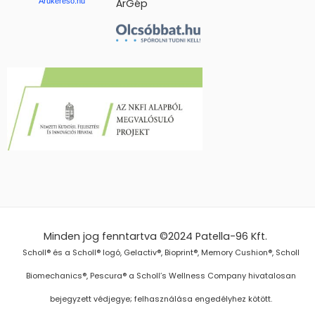
Árukereső.hu
ÁrGép
Minden jog fenntartva ©2024
Patella-96 Kft.
Scholl® és a Scholl® logó, Gelactiv®, Bioprint®, Memory Cushion®, Scholl
Biomechanics®, Pescura® a Scholl’s Wellness Company hivatalosan
bejegyzett védjegye; felhasználása engedélyhez kötött.