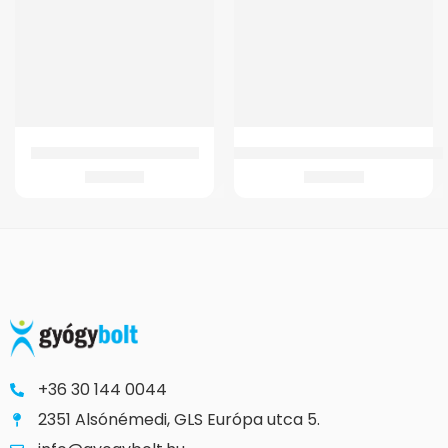
GMed HP301 Melegítő párna
Markolat Szil.Könyökm.Comforthoz
7.057
Ft
3.287
Ft
+36 30 144 0044
2351 Alsónémedi, GLS Európa utca 5.