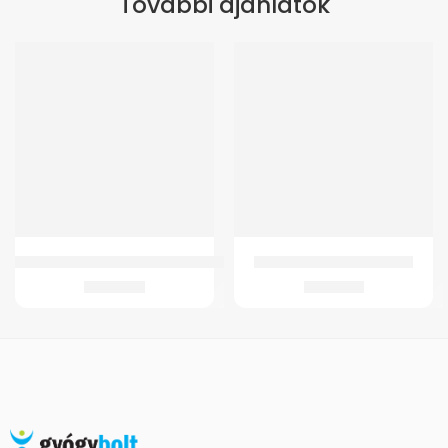
További ajánlatok
Gmed 4343 Járóbot Anatómiai Fogantyúval
GMed Harántemelő betét
3.288
Ft
2.764
Ft