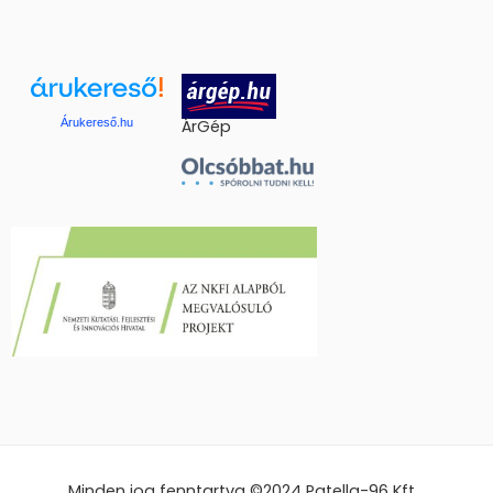
Árukereső.hu
ÁrGép
Minden jog fenntartva ©2024
Patella-96 Kft.