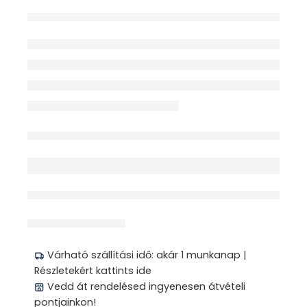
Elfogyott
érdeklődik jelenleg
Megosztás
Várható szállítási idő: akár 1 munkanap |
Részletekért kattints ide
Vedd át rendelésed ingyenesen átvételi
pontjainkon!