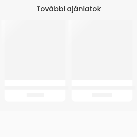
További ajánlatok
Tappancs GMed TENS MDTS100 készülékhez
GM 2 WC Magasító 15 cm – fedéllel
1.069
Ft
16.245
Ft