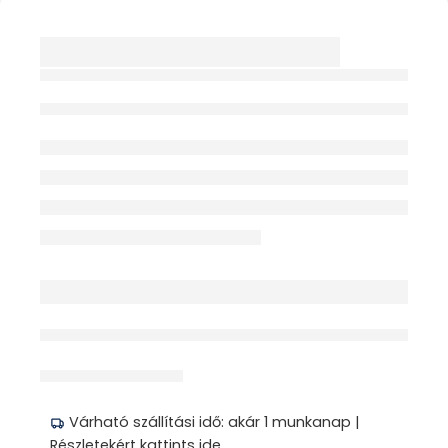
SCUDOTEX 521
KÖNYÖKVÉDŐ
MINDEN IRÁNYBAN
TÁGUL
érdeklődik jelenleg
Megosztás
Várható szállítási idő: akár 1 munkanap |
Részletekért kattints ide