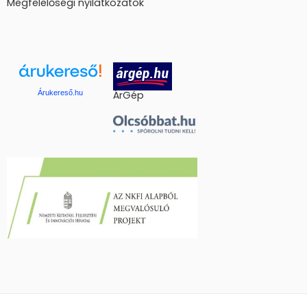
Megfelelőségi nyilatkozatok
Árukereső.hu
ÁrGép