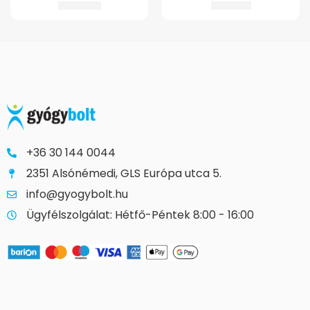
3.330
Ft
1.243
Ft
+36 30 144 0044
2351 Alsónémedi, GLS Európa utca 5.
info@gyogybolt.hu
Ügyfélszolgálat: Hétfő-Péntek 8:00 - 16:00