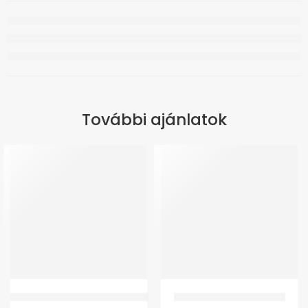
További ajánlatok
ÚJ
GMed Szilikonos sarokék döntött
GMed Tépőzáras ujjrögzítő