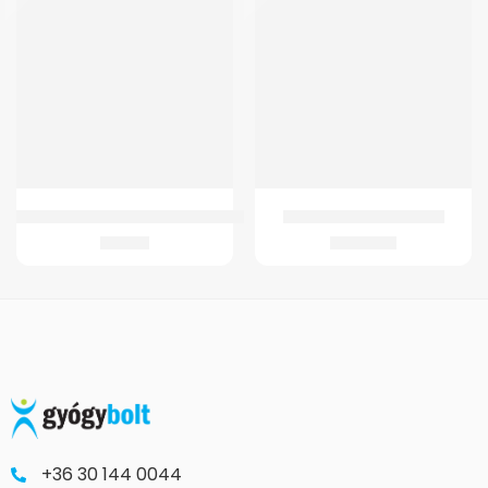
Botvéggumi Prémium/Opticomfort/Soft Step könyökmankóhoz
GMed Lady Feet sarokék
627
Ft
3.580
Ft
+36 30 144 0044