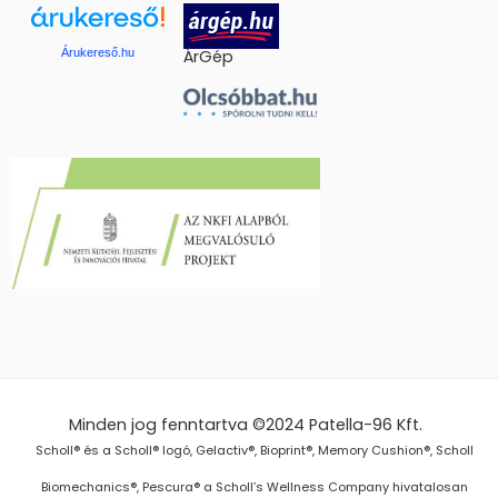
Árukereső.hu
ÁrGép
Minden jog fenntartva ©2024
Patella-96 Kft.
Scholl® és a Scholl® logó, Gelactiv®, Bioprint®, Memory Cushion®, Scholl
Biomechanics®, Pescura® a Scholl’s Wellness Company hivatalosan