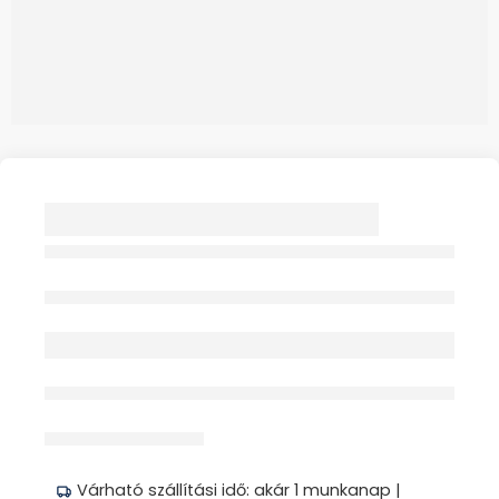
SCHOLL VELVET
SMOOTH
TALPRESZELŐ KÉK
Elfogyott
ELEKTROMOS 1X
+PÓTFEJ
érdeklődik jelenleg
Megosztás
Várható szállítási idő: akár 1 munkanap |