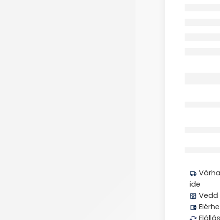
Megos
Várhat
ide
Vedd 
Elérhe
Elállá