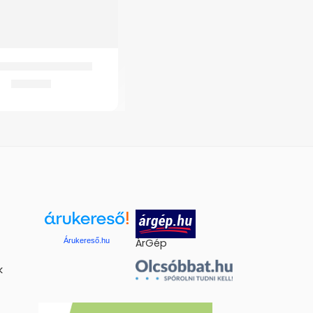
zilikonos lábujjtaréj
2.116
Ft
Árukereső.hu
ÁrGép
k