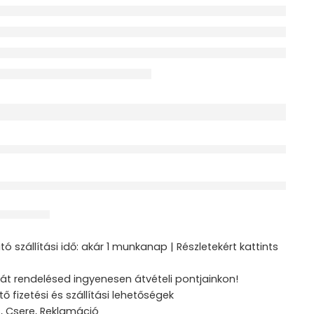
érdeklődik jelenleg
ztás
ó szállítási idő: akár 1 munkanap | Részletekért kattints
át rendelésed ingyenesen átvételi pontjainkon!
tő fizetési és szállítási lehetőségek
s, Csere, Reklamáció