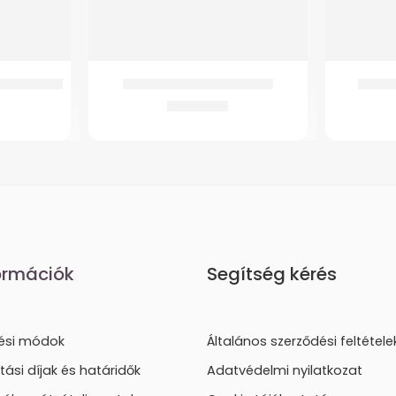
Comforthoz
GMed Hh655 Ágyasztal Fix
GMed S
21.148
Ft
ormációk
Segítség kérés
tési módok
Általános szerződési feltétele
ítási díjak és határidők
Adatvédelmi nyilatkozat