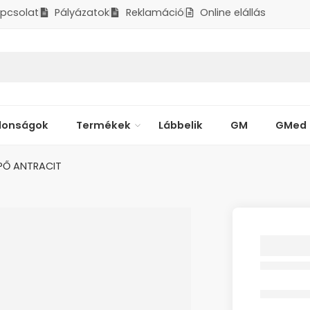
pcsolat
Pályázatok
Reklamáció
Online elállás
donságok
Termékek
Lábbelik
GM
GMed
IPŐ ANTRACIT
SCHOLL
CIPŐ A