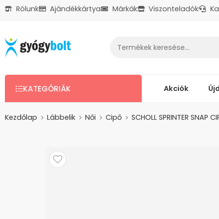
Rólunk
Ajándékkártya
Márkák
Viszonteladók
Ka
Ajándékkártya
Reklamáció
Kapcsolat
Akciók
Új
KATEGÓRIÁK
Kezdőlap
Lábbelik
Női
Cipő
SCHOLL SPRINTER SNAP C