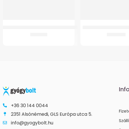
GMed DMT-437 Digitális Flexibilis Lázmérő – Kacsa
Markolat Szil.Könyökm.
1.415
Ft
3.287
Ft
Inf
+36 30 144 0044
Fize
2351 Alsónémedi, GLS Európa utca 5.
Száll
info@gyogybolt.hu