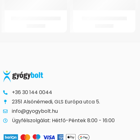
GMed Harántemelő betét
GM-K4 Térdortézis Zárt
2.764
Ft
9.993
Ft
+36 30 144 0044
2351 Alsónémedi, GLS Európa utca 5.
info@gyogybolt.hu
Ügyfélszolgálat: Hétfő-Péntek 8:00 - 16:00