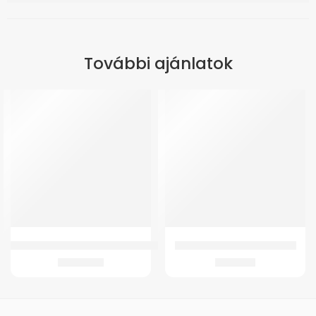
További ajánlatok
GM-B9 Ágyék-keresztcsonti ortézis
GMed 4342 Világító Járóbot
18.675
Ft
4.671
Ft