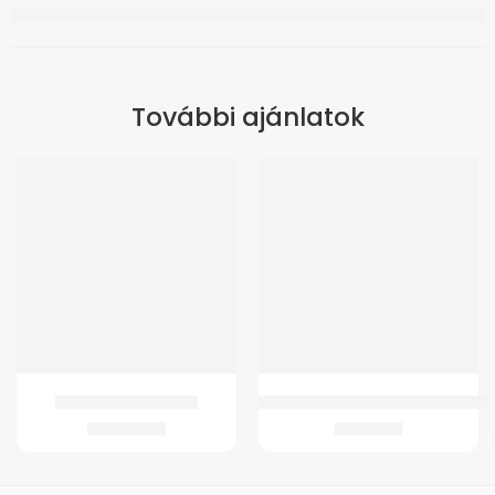
További ajánlatok
ÚJ
GM 4258 Acél rollátor
GMed DET-3021 Infravörös Érintés
34.899
Ft
6.478
Ft